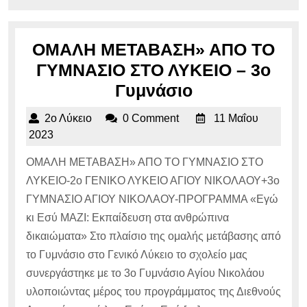
ΟΜΑΛΗ ΜΕΤΑΒΑΣΗ» ΑΠΟ ΤΟ
ΓΥΜΝΑΣΙΟ ΣΤΟ ΛΥΚΕΙΟ – 3ο
ΟΜΑΛΗ
Γυμνάσιο
ΜΕΤΑΒΑΣΗ»
2ο
2ο Λύκειο
0 Comment
11 Μαΐου
ΑΠΟ
Λύκειο
11
2023
ΤΟ
Μαΐου
ΟΜΑΛΗ ΜΕΤΑΒΑΣΗ» ΑΠΟ ΤΟ ΓΥΜΝΑΣΙΟ ΣΤΟ
2023
ΓΥΜΝΑΣΙΟ
ΛΥΚΕΙΟ-2ο ΓΕΝΙΚΟ ΛΥΚΕΙΟ ΑΓΙΟΥ ΝΙΚΟΛΑΟΥ+3ο
ΣΤΟ
ΓΥΜΝΑΣΙΟ ΑΓΙΟΥ ΝΙΚΟΛΑΟΥ-ΠΡΟΓΡΑΜΜΑ «Εγώ
ΛΥΚΕΙΟ
κι Εσύ ΜΑΖΙ: Εκπαίδευση στα ανθρώπινα
–
δικαιώματα» Στο πλαίσιο της ομαλής μετάβασης από
3ο
το Γυμνάσιο στο Γενικό Λύκειο το σχολείο μας
Γυμνάσιο
συνεργάστηκε με το 3ο Γυμνάσιο Αγίου Νικολάου
υλοποιώντας μέρος του προγράμματος της Διεθνούς