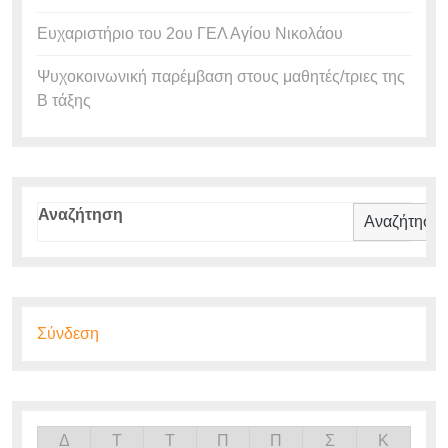
Ευχαριστήριο του 2ου ΓΕΛ Αγίου Νικολάου
Ψυχοκοινωνική παρέμβαση στους μαθητές/τριες της
Β τάξης
Αναζήτηση
Αναζήτηση
Σύνδεση
Δ
Τ
Τ
Π
Π
Σ
Κ