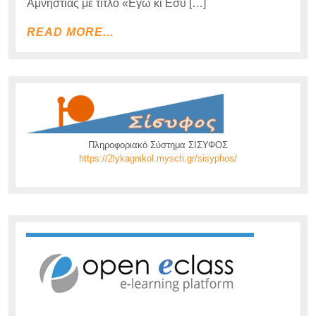
Αμνηστίας με τίτλο «Εγώ κι Εσύ […]
READ
READ MORE...
MORE...
Πληροφοριακό Σύστημα ΣΙΣΥΦΟΣ
https://2lykagnikol.mysch.gr/sisyphos/