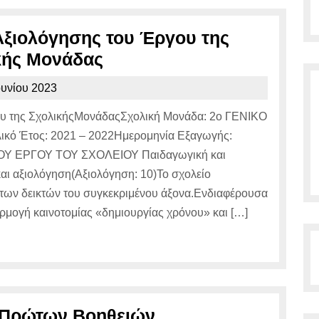
Αξιολόγησης του Έργου της
Έκθεση
κής Μονάδας
Εξωτερικής
23
ουνίου 2023
Αξιολόγησης
Ιουνίου
ου της ΣχολικήςΜονάδαςΣχολική Μονάδα: 2ο ΓΕΝΙΚΟ
του
2023
κό Έτος: 2021 – 2022Ημερομηνία Εξαγωγής:
Έργου
ΟΥ ΕΡΓΟΥ ΤΟΥ ΣΧΟΛΕΙΟΥ Παιδαγωγική και
της
αι αξιολόγηση(Αξιολόγηση: 10)Το σχολείο
Σχολικής
 των δεικτών του συγκεκριμένου άξονα.Ενδιαφέρουσα
Μονάδας
αρμογή καινοτομίας «δημιουργίας χρόνου» και […]
Πρόσκληση
 Πρώτων Βοηθειών