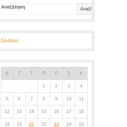
Αναζήτηση
Αναζήτηση
Σύνδεση
Δ
Τ
Τ
Π
Π
Σ
Κ
1
2
3
4
5
6
7
8
9
10
11
12
13
14
15
16
17
18
19
20
21
22
23
24
25