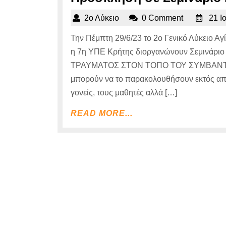
2ο
2ο Λύκειο
0 Comment
21 Ι
Λύκειο
Την Πέμπτη 29/6/23 το 2ο Γενικό Λύκειο Α
η 7η ΥΠΕ Κρήτης διοργανώνουν Σεμινάριο
ΤΡΑΥΜΑΤΟΣ ΣΤΟΝ ΤΟΠΟ ΤΟΥ ΣΥΜΒΑΝΤΟΣ”, 
μπορούν να το παρακολουθήσουν εκτός από 
γονείς, τους μαθητές αλλά […]
READ
READ MORE...
MORE...