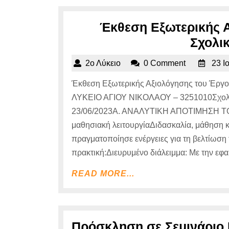
Έκθεση Εξωτερικής 
Σχολι
2ο
2ο Λύκειο
0 Comment
23 Ι
Λύκειο
Έκθεση Εξωτερικής Αξιολόγησης του Έργ
ΛΥΚΕΙΟ ΑΓΙΟΥ ΝΙΚΟΛΑΟΥ – 3251010Σχολι
23/06/2023Α. ΑΝΑΛΥΤΙΚΗ ΑΠΟΤΙΜΗΣΗ Τ
μαθησιακή λειτουργίαΔιδασκαλία, μάθηση κ
πραγματοποίησε ενέργειες για τη βελτίωση
πρακτική:Διευρυμένο διάλειμμα: Με την εφ
READ
READ MORE...
MORE...
Πρόσκληση σε Σεμινάριο