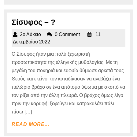
Σίσυφος
Σίσυφος – ?
–
2ο
2ο Λύκειο
0 Comment
11
?
Λύκειο
11
Δεκεμβρίου 2022
Δεκεμβρίου
Ο Σίσυφος ήταν μια πολύ ξεχωριστή
2022
προσωπικότητα της ελληνικής μυθολογίας. Με τη
μεγάλη του πονηριά και ευφυΐα θύμωσε αρκετά τους
Θεούς και εκείνοι τον καταδίκασαν να ανεβάζει ένα
πελώριο βράχο σε ένα απότομο ύψωμα με σκοπό να
τον ρίξει από την άλλη πλευρά. Ο βράχος όμως λίγο
πριν την κορυφή, ξεφεύγει και κατρακυλάει πάλι
πίσω […]
READ
READ MORE...
MORE...