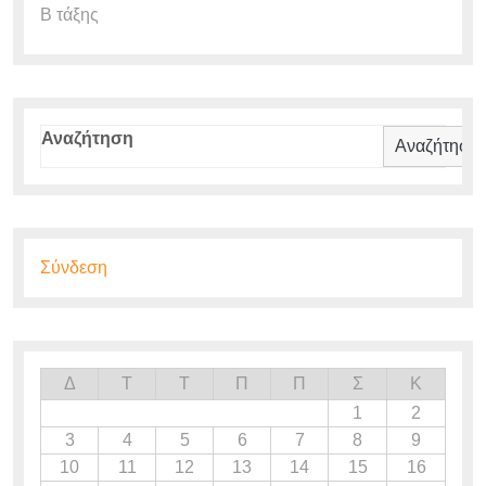
Β τάξης
Αναζήτηση
Αναζήτηση
Σύνδεση
Δ
Τ
Τ
Π
Π
Σ
Κ
1
2
3
4
5
6
7
8
9
10
11
12
13
14
15
16