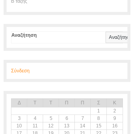
Β τάξης
Αναζήτηση
Αναζήτηση
Σύνδεση
Δ
Τ
Τ
Π
Π
Σ
Κ
1
2
3
4
5
6
7
8
9
10
11
12
13
14
15
16
17
18
19
20
21
22
23