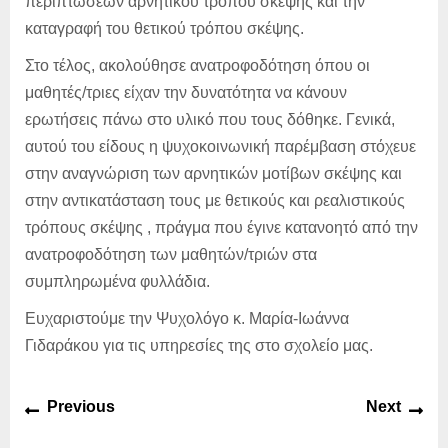
περιπτώσεων αρνητικού τρόπου σκέψης και την
καταγραφή του θετικού τρόπου σκέψης.
Στο τέλος, ακολούθησε ανατροφοδότηση όπου οι
μαθητές/τριες είχαν την δυνατότητα να κάνουν
ερωτήσεις πάνω στο υλικό που τους δόθηκε. Γενικά,
αυτού του είδους η ψυχοκοινωνική παρέμβαση στόχευε
στην αναγνώριση των αρνητικών μοτίβων σκέψης και
στην αντικατάσταση τους με θετικούς και ρεαλιστικούς
τρόπους σκέψης , πράγμα που έγινε κατανοητό από την
ανατροφοδότηση των μαθητών/τριών στα
συμπληρωμένα φυλλάδια.
Ευχαριστούμε την Ψυχολόγο κ. Μαρία-Ιωάννα
Γιδαράκου για τις υπηρεσίες της στο σχολείο μας.
Πλοήγηση
Previous
Ne
Previous
Next
άρθρων
post:
pos