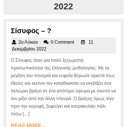
2022
Σίσυφος
Σίσυφος – ?
–
2ο
2ο Λύκειο
0 Comment
11
?
Λύκειο
11
Δεκεμβρίου 2022
Δεκεμβρίου
Ο Σίσυφος ήταν μια πολύ ξεχωριστή
2022
προσωπικότητα της ελληνικής μυθολογίας. Με τη
μεγάλη του πονηριά και ευφυΐα θύμωσε αρκετά τους
Θεούς και εκείνοι τον καταδίκασαν να ανεβάζει ένα
πελώριο βράχο σε ένα απότομο ύψωμα με σκοπό να
τον ρίξει από την άλλη πλευρά. Ο βράχος όμως λίγο
πριν την κορυφή, ξεφεύγει και κατρακυλάει πάλι
πίσω […]
READ
READ MORE...