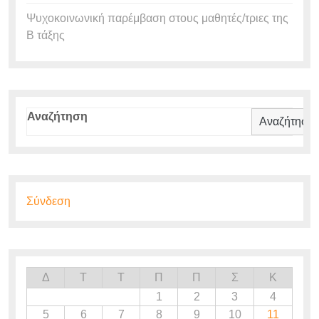
Ψυχοκοινωνική παρέμβαση στους μαθητές/τριες της
Β τάξης
Αναζήτηση
Αναζήτηση
Σύνδεση
Δ
Τ
Τ
Π
Π
Σ
Κ
1
2
3
4
5
6
7
8
9
10
11