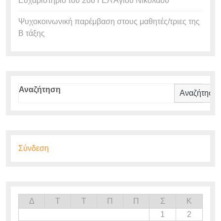
Ευχαριστήριο του 2ου ΓΕΛ Αγίου Νικολάου
Ψυχοκοινωνική παρέμβαση στους μαθητές/τριες της
Β τάξης
Αναζήτηση
Αναζήτηση
Σύνδεση
Δ
Τ
Τ
Π
Π
Σ
Κ
1
2