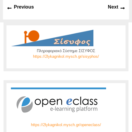
Πλοήγηση
Previous
Ne
Previous
Next
άρθρων
post:
pos
Πληροφοριακό Σύστημα ΣΙΣΥΦΟΣ
https://2lykagnikol.mysch.gr/sisyphos/
https://2lykagnikol.mysch.gr/openeclass/