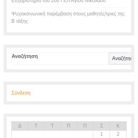
Ευχαριστήριο του 2ου ΓΕΛ Αγίου Νικολάου
Ψυχοκοινωνική παρέμβαση στους μαθητές/τριες της
Β τάξης
Αναζήτηση
Αναζήτηση
Σύνδεση
Δ
Τ
Τ
Π
Π
Σ
Κ
1
2