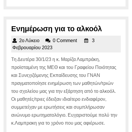
MORE...
Ενημέρ
Ενημέρωση για το αλκοόλ
για
2ο
2ο Λύκειο
0 Comment
3
το
Λύκειο
3
Φεβρουαρίου 2023
αλκοόλ
Φεβρουαρίου
Τη Δευτέρα 30/1/23 η κ. Μαρίζα Λαμπράκη,
2023
προϊσταμένη της ΜΕΘ και του Γραφείου Ποιότητας
και Συνεχιζόμενης Εκπαίδευσης του ΓΝΑΝ
πραγματοποίησε ενημέρωση των μαθητών/τριών
του σχολείου μας για την εξάρτηση από το αλκοόλ.
Οι μαθητές/τριες έδειξαν ιδιαίτερο ενδιαφέρον,
συμμετείχαν με ερωτήσεις και συμπλήρωσαν
ανώνυμο ερωτηματολόγιο. Ευχαριστούμε πολύ την
κ.Λαμπρακη για το χρόνο που μας αφιέρωσε.