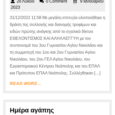
2ο
2ο Λύκειο
0 Comment
9 Ιανουαρίου
επιτυχία
Λύκειο
9
2023
της
Ιανουαρίου
31/12/2022 11:58 Με μεγάλη επιτυχία υλοποιήθηκε η
2023
δράσης
δράση της συλλογής και διανομής τροφίμων και
του
ειδών πρώτης ανάγκης από το σχολικό δίκτυο
σχολικο
ΕΘΕΛΟΝΤΙΣΜΟΣ ΚΑΙ ΑΛΗΛΛΕΓΓΥΗ με τον
δικτύου
συντονισμό του 3ου Γυμνασίου Αγίου Νικολάου και
ΕΘΕΛΟΝ
τη συμμετοχή του 1ου και 2ου Γυμνασίου Αγίου
ΚΑΙ
Νικολάου, του 2ου ΓΕΛ Αγίου Νικολάου, του
Εργαστηριακού Κέντρου Νεάπολης και του ΕΠΑΛ
ΑΛΗΛΛΕ
και Πρότυπου ΕΠΑΛ Νεάπολης. Συλλέχθηκαν […]
για
την
READ
READ MORE...
περίοδο
MORE...
των
Χριστου
Ημέρα
Ημέρα αγάπης