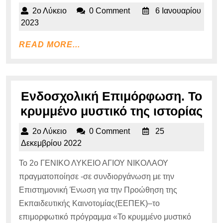
αγάπης
2ο
2ο Λύκειο
0 Comment
6 Ιανουαρίου
Λύκειο
6
2023
Ιανουαρίου
READ
READ MORE...
2023
MORE...
Ενδοσχολική Επιμόρφωση. Το
Εν
κρυμμένο μυστικό της ιστορίας
Επ
2ο
2ο Λύκειο
0 Comment
25
Το
Λύκειο
25
Δεκεμβρίου 2022
κρ
Δεκεμβρίου
Το 2ο ΓΕΝΙΚΟ ΛΥΚΕΙΟ ΑΓΙΟΥ ΝΙΚΟΛΑΟΥ
2022
μυσ
πραγματοποίησε -σε συνδιοργάνωση με την
της
Επιστημονική Ένωση για την Προώθηση της
ιστ
Εκπαιδευτικής Καινοτομίας(ΕΕΠΕΚ)–το
επιμορφωτικό πρόγραμμα «Το κρυμμένο μυστικό