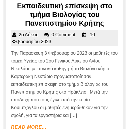
Εκπαιδευτική επίσκεψη στο
τμήμα Βιολογίας του
Εκπαιδ
Πανεπιστημίου Κρήτης
επίσκε
2ο
2ο Λύκειο
0 Comment
10
στο
Λύκειο
10
Φεβρουαρίου 2023
τμήμα
Φεβρουαρίου
Την Παρασκευή 3 Φεβρουαρίου 2023 οι μαθητές του
2023
Βιολογ
τομέα Υγείας του 2ου Γενικού Λυκείου Αγίου
του
Νικολάου με συνοδό καθηγητή το Βιολόγο κύριο
Πανεπι
Καρτεράκη Νεκτάριο πραγματοποίησαν
Κρήτης
εκπαιδευτική επίσκεψη στο τμήμα Βιολογίας του
Πανεπιστημίου Κρήτης στο Ηράκλειο. Μετά την
υποδοχή που τους έγινε από την κυρία
Κουιμτζόγλου οι μαθητές ενημερώθηκαν για την
σχολή, για τα εργαστήρια και […]
READ
READ MORE...