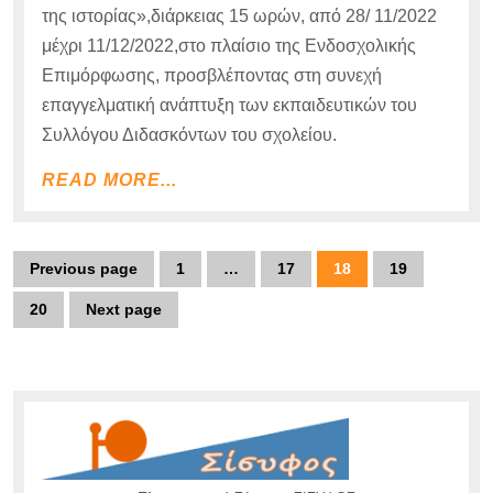
της ιστορίας»,διάρκειας 15 ωρών, από 28/ 11/2022
μέχρι 11/12/2022,στο πλαίσιο της Ενδοσχολικής
Επιμόρφωσης, προσβλέποντας στη συνεχή
επαγγελματική ανάπτυξη των εκπαιδευτικών του
Συλλόγου Διδασκόντων του σχολείου.
READ
READ MORE...
MORE...
Πλοήγηση
Previous page
1
…
17
18
19
Page
Page
Page
Page
άρθρων
20
Next page
Page