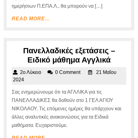
ημερήσιων Π.ΕΠΑ.Λ., θα μπορούν να […]
ΕΠΑΛ
και
READ
READ MORE...
ΠΕΠΑ
MORE...
Πανελλαδικές εξετάσεις –
Πανελλ
Ειδικό μάθημα Αγγλικά
εξετάσε
2ο
2ο Λύκειο
0 Comment
21 Μαΐου
–
Λύκειο
21
2024
Ειδικό
Μαΐου
Σας ενημερώνουμε ότι τα ΑΓΛΛΙΚΑ για τις
2024
μάθημα
ΠΑΝΕΛΛΑΔΙΚΕΣ θα δοθούν στο 1 ΓΕΛ ΑΓΙΟΥ
Αγγλικ
ΝΙΚΟΛΑΟΥ. Τις επόμενες ημέρες θα υπάρχουν και
άλλες αναλυτικές ανακοινώσεις για τα Ειδικά
μαθήματα. Ευχαριστούμε.
READ
READ MORE...