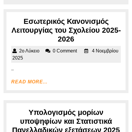
Εσωτερικός Κανονισμός
Λειτουργίας του Σχολείου 2025-
Εσωτερικός
2026
Κανονισμός
2ο
2ο Λύκειο
0 Comment
4 Νοεμβρίου
Λειτουργίας
Λύκειο
4
2025
του
Νοεμβρίου
–
2025
Σχολείου
2025-
READ
READ MORE...
MORE...
2026
Υπολογισμός μορίων
υποψηφίων και Στατιστικά
Υπ
Πανελλαδικών εξετάσεων 2025