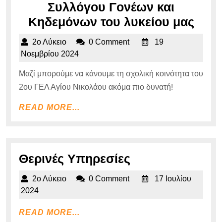
έτους
Συλλόγου Γονέων και
2025
Συγκ
Κηδεμόνων του λυκείου μας
(μαθητές
το
2ο
2ο Λύκειο
0 Comment
19
ή
νέο
Λύκειο
19
Νοεμβρίου 2024
απόφοιτοι)
Διοι
Νοεμβρίου
Μαζί μπορούμε να κάνουμε τη σχολική κοινότητα του
2024
από
Συμβ
2ου ΓΕΛ Αγίου Νικολάου ακόμα πιο δυνατή!
Παρασκευή
του
READ
29-
READ MORE...
Συλ
MORE...
11-
Γον
2024
και
έως
Κηδ
Θερινές
Θερινές Υπηρεσίες
και
του
Υπηρεσίες
2ο
2ο Λύκειο
0 Comment
17 Ιουλίου
Παρασκευή
λυκε
Λύκειο
17
2024
20-
μας
Ιουλίου
12-
READ
READ MORE...
2024