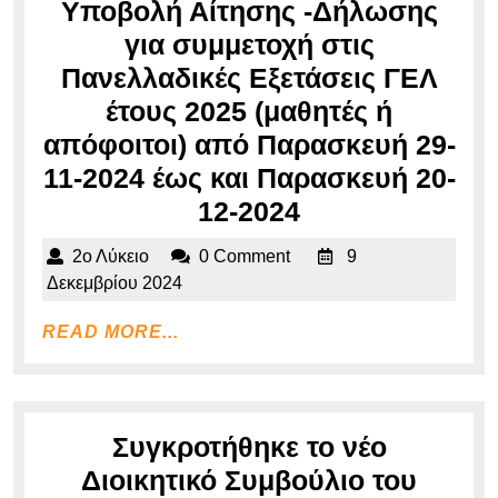
Υποβολή Αίτησης -Δήλωσης
για συμμετοχή στις
Πανελλαδικές Εξετάσεις ΓΕΛ
έτους 2025 (μαθητές ή
απόφοιτοι) από Παρασκευή 29-
11-2024 έως και Παρασκευή 20-
Υποβολή
12-2024
Αίτησης
2ο
2ο Λύκειο
0 Comment
9
-Δήλωσης
Λύκειο
9
Δεκεμβρίου 2024
για
Δεκεμβρίου
READ
READ MORE...
2024
συμμετοχή
MORE...
στις
Πανελλαδικές
Εξετάσεις
Συγκροτήθηκε το νέο
ΓΕΛ
Διοικητικό Συμβούλιο του