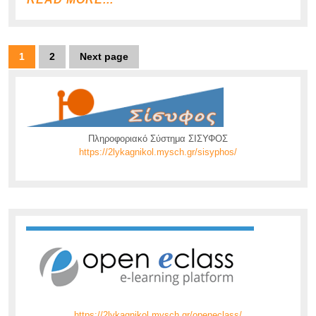
MORE...
Πλοήγηση
1
2
Next page
Page
Page
άρθρων
Πληροφοριακό Σύστημα ΣΙΣΥΦΟΣ
https://2lykagnikol.mysch.gr/sisyphos/
https://2lykagnikol.mysch.gr/openeclass/