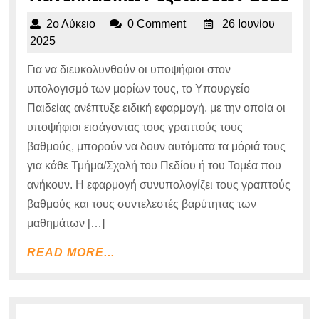
μο
2ο
2ο Λύκειο
0 Comment
26 Ιουνίου
υπ
Λύκειο
26
2025
και
Ιουνίου
Για να διευκολυνθούν οι υποψήφιοι στον
2025
Στα
υπολογισμό των μορίων τους, το Υπουργείο
Πα
Παιδείας ανέπτυξε ειδική εφαρμογή, με την οποία οι
εξε
υποψήφιοι εισάγοντας τους γραπτούς τους
202
βαθμούς, μπορούν να δουν αυτόματα τα μόριά τους
για κάθε Τμήμα/Σχολή του Πεδίου ή του Τομέα που
ανήκουν. Η εφαρμογή συνυπολογίζει τους γραπτούς
βαθμούς και τους συντελεστές βαρύτητας των
μαθημάτων […]
READ
READ MORE...
MORE...