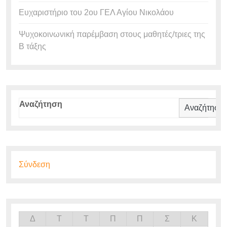
Ευχαριστήριο του 2ου ΓΕΛ Αγίου Νικολάου
Ψυχοκοινωνική παρέμβαση στους μαθητές/τριες της
Β τάξης
Αναζήτηση
Αναζήτηση
Σύνδεση
Δ
Τ
Τ
Π
Π
Σ
Κ