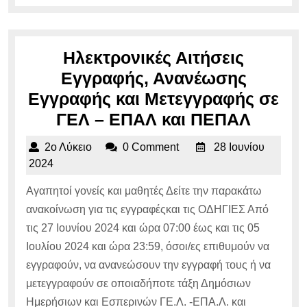
MORE...
2024
Ηλεκτρονικές Αιτήσεις
Εγγραφής, Ανανέωσης
Εγγραφής και Μετεγγραφής σε
Ηλεκτρ
ΓΕΛ – ΕΠΑΛ και ΠΕΠΑΛ
Αιτήσε
2ο
2ο Λύκειο
0 Comment
28 Ιουνίου
Εγγρα
Λύκειο
28
2024
Ανανέ
Ιουνίου
Αγαπητοί γονείς και μαθητές Δείτε την παρακάτω
2024
Εγγρα
ανακοίνωση για τις εγγραφέςκαι τις ΟΔΗΓΙΕΣ Από
και
τις 27 Ιουνίου 2024 και ώρα 07:00 έως και τις 05
Μετεγ
Ιουλίου 2024 και ώρα 23:59, όσοι/ες επιθυμούν να
σε
εγγραφούν, να ανανεώσουν την εγγραφή τους ή να
ΓΕΛ
μετεγγραφούν σε οποιαδήποτε τάξη Δημόσιων
–
Ημερήσιων και Εσπερινών ΓΕ.Λ. -ΕΠΑ.Λ. και